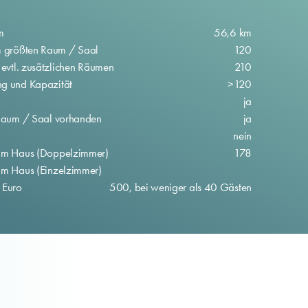
m
56,6 km
im größten Raum / Saal
120
 evtl. zusätzlichen Räumen
210
ng und Kapazität
>120
ja
n Raum / Saal vorhanden
ja
nein
 im Haus (Doppelzimmer)
178
 im Haus (Einzelzimmer)
 Euro
500, bei weniger als 40 Gästen