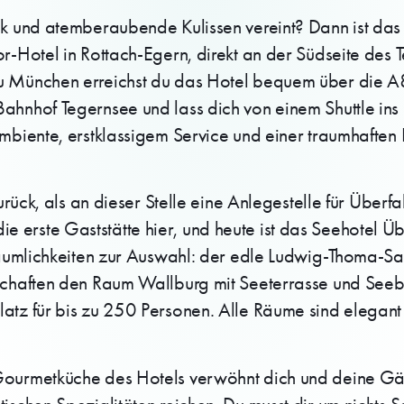
tik und atemberaubende Kulissen vereint? Dann ist da
-Hotel in Rottach-Egern, direkt an der Südseite des Te
zu München erreichst du das Hotel bequem über die A
ahnhof Tegernsee und lass dich von einem Shuttle ins 
mbiente, erstklassigem Service und einer traumhaften 
zurück, als an dieser Stelle eine Anlegestelle für Übe
erste Gaststätte hier, und heute ist das Seehotel Üb
Räumlichkeiten zur Auswahl: der edle Ludwig-Thoma-Saa
schaften den Raum Wallburg mit Seeterrasse und Seebl
latz für bis zu 250 Personen. Alle Räume sind elegan
Gourmetküche des Hotels verwöhnt dich und deine Gäs