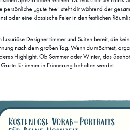
ischen Spezialitäten reichen. Du musst dir um nichts 
 persönliche „gute Fee“ steht dir während der gesamte
st oder eine klassische Feier in den festlichen Räumlic
 luxuriöse Designerzimmer und Suiten bereit, die kei
pannung nach dem großen Tag. Wenn du möchtest, orga
nderes Highlight. Ob Sommer oder Winter, das Seehot
 Gäste für immer in Erinnerung behalten werdet.
Kostenlose Vorab-Portraits