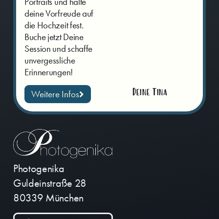
Portraits und halte
deine Vorfreude auf
die Hochzeit fest.
Buche jetzt Deine
Session und schaffe
unvergessliche
Erinnerungen!
Deine Tina
Weitere Infos
Photogenika
Guldeinstraße 28
80339 München