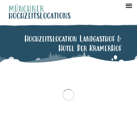
MÜNCHNER
HOCHZEITSLOCATIONS
München Ze
Hochzeitslocation Landgasthof &
Hotel Der KramerHof