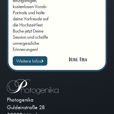
einzigartigen,
kostenlosen Vorab-
Portraits und halte
deine Vorfreude auf
die Hochzeit fest.
Buche jetzt Deine
Session und schaffe
unvergessliche
Erinnerungen!
Deine Tina
Weitere Infos
Photogenika
Guldeinstraße 28