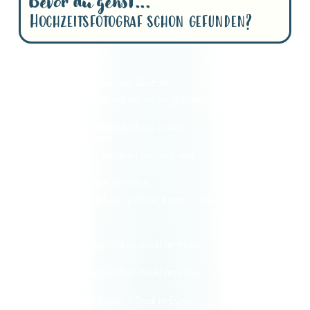
Bevor du gehst...
Hochzeitsfotograf schon gefunden?
Entfernung nach München Zentrum
70,4 km
Kapazität in Bankettbestuhlung im größten
140
Raum / Saal
Kapazität in Bankettbestuhlung in evtl.
64
zusätzlichen Räumen
Separaten Bereich für den Empfang und
200
Kapazität
Eigene Gastronomie im Haus
ja
Licht- und Tontechnik im größten Raum / Saal
ja
vorhanden
Sperrstunde
nein
Übernachtungsmöglichkeit direkt im Haus
53
(Doppelzimmer)
Übernachtungsmöglichkeit direkt im Haus
6
(Einzelzimmer)
Miete für größten Raum / Saal in Euro
nein