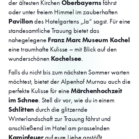
Oberbayerns
der ältesten Kirchen
fährst
oder unter freiem Himmel im zauberhaften
Pavillon
des Hotelgartens „Ja“ sagst. Für eine
standesamtliche Trauung bietet das
Franz Marc Museum Kochel
nahegelegene
eine traumhafte Kulisse – mit Blick auf den
Kochelsee
wunderschönen
.
Falls du nicht bis zum nächsten Sommer warten
möchtest, bietet der Alpenhof Murnau auch die
Märchenhochzeit
perfekte Kulisse für eine
im Schnee
. Stell dir vor, wie du in einem
Schlitten
durch die glitzernde
Winterlandschaft zur Trauung fährst und
anschließend im Hotel am prasselnden
Kaminfeuer
auf eure Liebe anstößt.