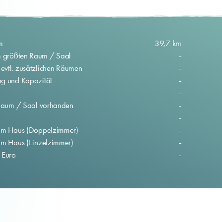
m
39,7 km
im größten Raum / Saal
-
 evtl. zusätzlichen Räumen
-
ng und Kapazität
-
-
n Raum / Saal vorhanden
-
-
 im Haus (Doppelzimmer)
-
 im Haus (Einzelzimmer)
-
 Euro
-