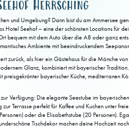
Seehof Herrsching
nchen und Umgebung? Dann bist du am Ammersee genau 
as Hotel Seehof – eine der schönsten Locations für d
 Ort bequem mit dem Auto über die A8 oder ganz ents
 romantisches Ambiente mit beeindruckendem Seepano
ndert zurück, als hier ein Gästehaus für die Mönche 
dernem Glanz, kombiniert mit bayerischer Tradition. 
t preisgekrönter bayerischer Küche, mediterranen Kös
ur Verfügung: Die elegante Seestube im bayerischen St
ur Terrasse perfekt für Kaffee und Kuchen unter freiem
Personen) oder die Elisabethstube (20 Personen). Ega
s wunderschöne Tischdekor machen deine Hochzeit noc