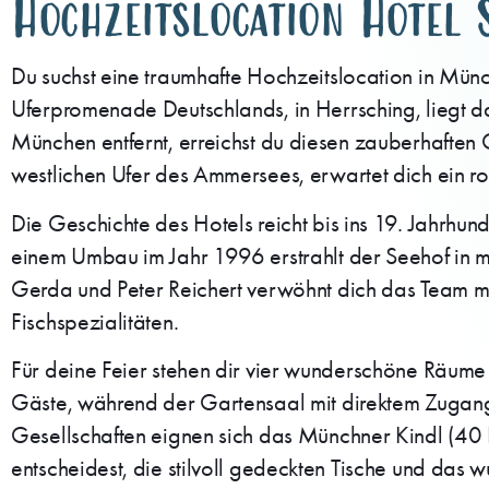
Hochzeitslocation Hotel 
Du suchst eine traumhafte Hochzeitslocation in Mü
Uferpromenade Deutschlands, in Herrsching, liegt d
München entfernt, erreichst du diesen zauberhaften
westlichen Ufer des Ammersees, erwartet dich ein
Die Geschichte des Hotels reicht bis ins 19. Jahrhu
einem Umbau im Jahr 1996 erstrahlt der Seehof in mo
Gerda und Peter Reichert verwöhnt dich das Team mi
Fischspezialitäten.
Für deine Feier stehen dir vier wunderschöne Räume z
Gäste, während der Gartensaal mit direktem Zugang z
Gesellschaften eignen sich das Münchner Kindl (40 
entscheidest, die stilvoll gedeckten Tische und da